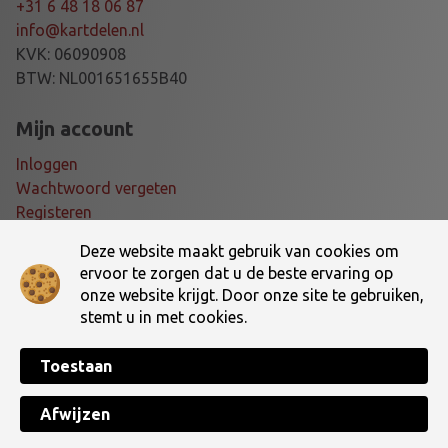
R
+31 6 48 18 06 87
C
info@kartdelen.nl
I
KVK: 06090908
K
BTW: NL001651655B40
/
2
Mijn account
0
Inloggen
a
Wachtwoord vergeten
a
Registeren
n
t
Deze website maakt gebruik van cookies om
Voorwaarden
a
ervoor te zorgen dat u de beste ervaring op
l
onze website krijgt. Door onze site te gebruiken,
Algemene voorwaarden
stemt u in met cookies.
Verzending- en retourbeleid
Toestaan
Made with ♥ by
TotalWebCreations
Copyright © 2026 Dé online kartshop van Nederland! | Kartdelen.nl. All
Afwijzen
Rights Reserved.