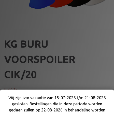
KG BURU
VOORSPOILER
CIK/20
€
37,25
Wij zijn ivm vakantie van 15-07-2026 t/m 21-08-2026
KLEUR
gesloten. Bestellingen die in deze periode worden
Wij zijn ivm vakantie van 15-07-2026 t/m 21-08-
gedaan zullen op 22-08-2026 in behandeling worden
2026 gesloten. Bestellingen die in deze periode