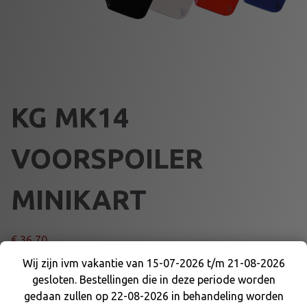
KG MK14
VOORSPOILER
MINIKART
€
36,70
Wij zijn ivm vakantie van 15-07-2026 t/m 21-08-2026
KLEUR
gesloten. Bestellingen die in deze periode worden
Wij zijn ivm vakantie van 15-07-2026 t/m 21-08-
gedaan zullen op 22-08-2026 in behandeling worden
2026 gesloten. Bestellingen die in deze periode