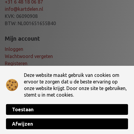
R
+31 6 48 18 06 87
M
info@kartdelen.nl
I
KVK: 06090908
N
BTW: NL001651655B40
I
K
Mijn account
A
Inloggen
R
Wachtwoord vergeten
T
Registeren
a
a
Deze website maakt gebruik van cookies om
Voorwaarden
n
ervoor te zorgen dat u de beste ervaring op
t
onze website krijgt. Door onze site te gebruiken,
Algemene voorwaarden
a
stemt u in met cookies.
Verzending- en retourbeleid
l
Toestaan
Made with ♥ by
TotalWebCreations
Copyright © 2026 Dé online kartshop van Nederland! | Kartdelen.nl. All
Afwijzen
Rights Reserved.