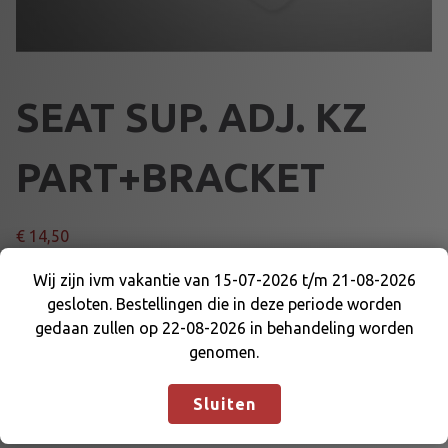
SEAT SUP. ADJ. KZ
PART+BRACKET
€
14,50
Wij zijn ivm vakantie van 15-07-2026 t/m 21-08-2026
S
Voeg toe aan winkelmand
gesloten. Bestellingen die in deze periode worden
E
Wij zijn ivm vakantie van 15-07-2026 t/m 21-08-
gedaan zullen op 22-08-2026 in behandeling worden
A
2026 gesloten. Bestellingen die in deze periode
genomen.
T
Artikelnummer:
worden gedaan zullen op 22-08-2026 in
64388BB
Categorieën:
STOEL DELEN
,
S
STOELEN EN DELEN
behandeling worden genomen.
Negeren
U
Sluiten
P