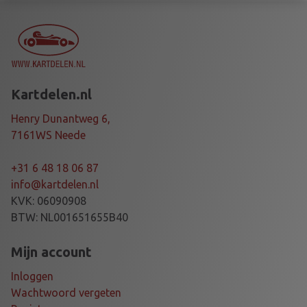
.
A
D
J
.
K
Kartdelen.nl
Z
P
Henry Dunantweg 6,
A
7161WS Neede
R
T
+31 6 48 18 06 87
+
info@kartdelen.nl
B
KVK: 06090908
R
BTW: NL001651655B40
A
C
Mijn account
K
Inloggen
E
Wachtwoord vergeten
T