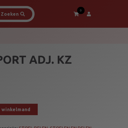
0
Zoeken
PORT ADJ. KZ
n winkelmand