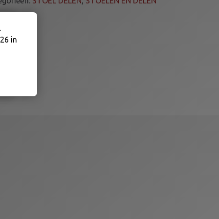
egorieën:
STOEL DELEN
,
STOELEN EN DELEN
.
26 in