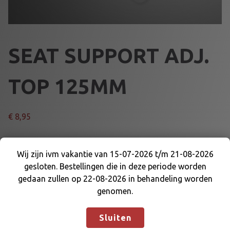
SEAT SUPPORT ADJ.
TOP 125MM
€
8,95
SEAT SUPPORT ADJ. TOP 125MM
Wij zijn ivm vakantie van 15-07-2026 t/m 21-08-2026
S
gesloten. Bestellingen die in deze periode worden
Wij zijn ivm vakantie van 15-07-2026 t/m 21-08-
Voeg toe aan winkelmand
E
gedaan zullen op 22-08-2026 in behandeling worden
2026 gesloten. Bestellingen die in deze periode
A
genomen.
worden gedaan zullen op 22-08-2026 in
T
Artikelnummer:
64386B125
Categorieën:
STOEL DELEN
,
behandeling worden genomen.
Negeren
S
STOELEN EN DELEN
Sluiten
U