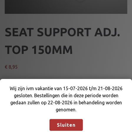
SEAT SUPPORT ADJ.
TOP 150MM
€
8,95
SEAT SUPPORT ADJ. TOP 150MM
Wij zijn ivm vakantie van 15-07-2026 t/m 21-08-2026
S
gesloten. Bestellingen die in deze periode worden
Wij zijn ivm vakantie van 15-07-2026 t/m 21-08-
Voeg toe aan winkelmand
E
gedaan zullen op 22-08-2026 in behandeling worden
2026 gesloten. Bestellingen die in deze periode
A
genomen.
worden gedaan zullen op 22-08-2026 in
T
Artikelnummer:
64385B150
Categorieën:
STOEL DELEN
,
behandeling worden genomen.
Negeren
S
STOELEN EN DELEN
Sluiten
U