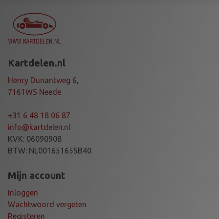
O
R
T
R
O
Kartdelen.nl
U
N
Henry Dunantweg 6,
D
7161WS Neede
L
O
+31 6 48 18 06 87
N
info@kartdelen.nl
G
KVK: 06090908
a
BTW: NL001651655B40
a
n
Mijn account
t
Inloggen
a
Wachtwoord vergeten
l
Registeren