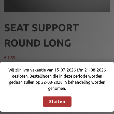
SEAT SUPPORT
ROUND LONG
€
7,55
S
Wij zijn ivm vakantie van 15-07-2026 t/m 21-08-2026
Voeg toe aan winkelmand
E
gesloten. Bestellingen die in deze periode worden
Wij zijn ivm vakantie van 15-07-2026 t/m 21-08-
A
gedaan zullen op 22-08-2026 in behandeling worden
2026 gesloten. Bestellingen die in deze periode
T
genomen.
Artikelnummer:
64385A
Categorieën:
STOEL DELEN
,
worden gedaan zullen op 22-08-2026 in
S
STOELEN EN DELEN
behandeling worden genomen.
Negeren
U
Sluiten
P
P