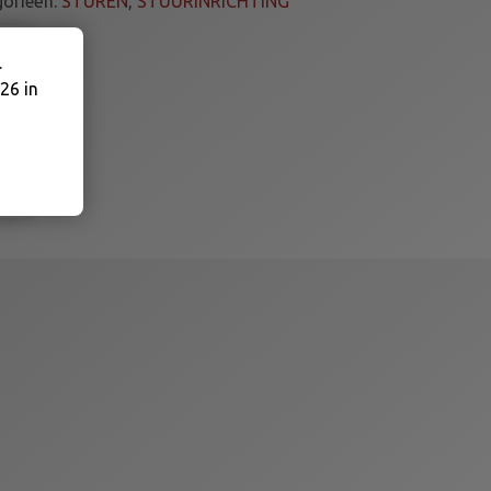
gorieën:
STUREN
,
STUURINRICHTING
.
26 in