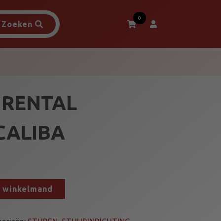
0
Zoeken
 RENTAL
CALIBA
n winkelmand