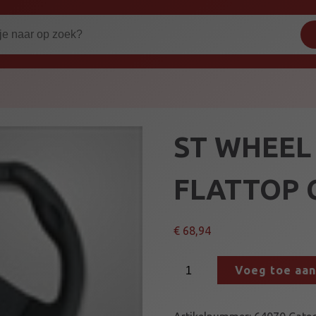
ST WHEEL
FLATTOP 
€
68,94
S
Voeg toe aa
T
W
H