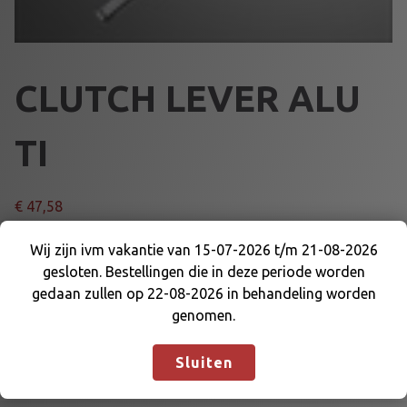
CLUTCH LEVER ALU
TI
€
47,58
C
Wij zijn ivm vakantie van 15-07-2026 t/m 21-08-2026
Voeg toe aan winkelmand
L
gesloten. Bestellingen die in deze periode worden
Wij zijn ivm vakantie van 15-07-2026 t/m 21-08-
U
gedaan zullen op 22-08-2026 in behandeling worden
2026 gesloten. Bestellingen die in deze periode
T
genomen.
Artikelnummer:
64167TI
Categorieën:
STUURINRICHTING
,
worden gedaan zullen op 22-08-2026 in
C
STUURSTANG EN DELEN
behandeling worden genomen.
Negeren
H
Sluiten
L
E