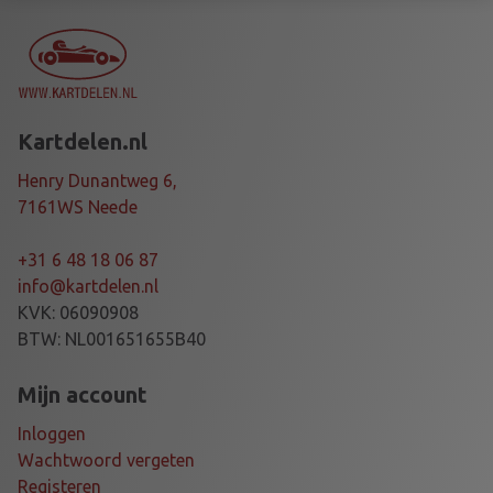
V
E
R
A
L
Kartdelen.nl
U
T
Henry Dunantweg 6,
I
7161WS Neede
a
a
+31 6 48 18 06 87
n
info@kartdelen.nl
t
KVK: 06090908
a
BTW: NL001651655B40
l
Mijn account
Inloggen
Wachtwoord vergeten
Registeren