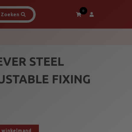
0
Zoeken
EVER STEEL
USTABLE FIXING
n winkelmand