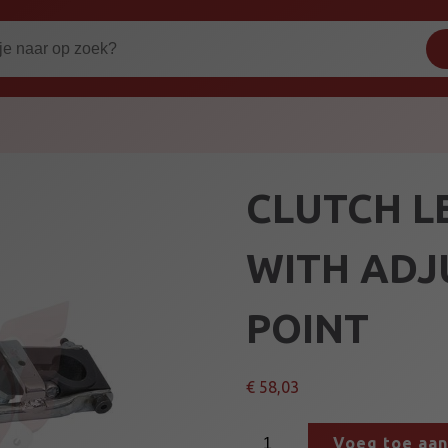
CLUTCH L
WITH ADJ
POINT
€
58,03
C
Voeg toe aa