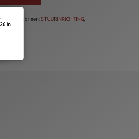
.
SMBN
Categorieën:
STUURINRICHTING
,
26 in