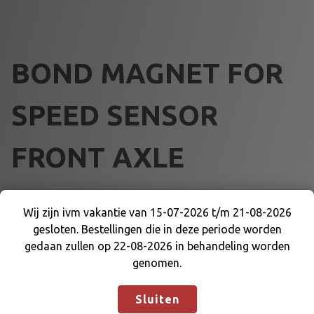
BOND MAGNET FOR
SPEED SENSOR
FRONT AXLE
€
6,05
Wij zijn ivm vakantie van 15-07-2026 t/m 21-08-2026
gesloten. Bestellingen die in deze periode worden
B
Wij zijn ivm vakantie van 15-07-2026 t/m 21-08-
Voeg toe aan winkelmand
gedaan zullen op 22-08-2026 in behandeling worden
O
2026 gesloten. Bestellingen die in deze periode
genomen.
N
worden gedaan zullen op 22-08-2026 in
D
Artikelnummer:
DE-WK-MYCSSKM
Categorieën:
AIM
,
behandeling worden genomen.
Negeren
M
Sluiten
SENSORS EN ACCESOIRES
,
TIMERS EN DELEN