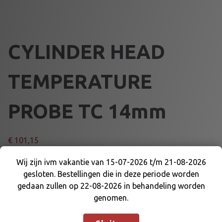
CYLINDER HEAD
TEMPERATURE
PROBE TC 14mm
€
101,15
Wij zijn ivm vakantie van 15-07-2026 t/m 21-08-2026
SHORT VERSION, L=35cm
gesloten. Bestellingen die in deze periode worden
Wij zijn ivm vakantie van 15-07-2026 t/m 21-08-
gedaan zullen op 22-08-2026 in behandeling worden
C
2026 gesloten. Bestellingen die in deze periode
Voeg toe aan winkelmand
genomen.
Y
worden gedaan zullen op 22-08-2026 in
L
behandeling worden genomen.
Negeren