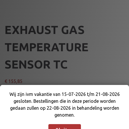
EXHAUST GAS
TEMPERATURE
SENSOR TC
€
155,85
Wij zijn ivm vakantie van 15-07-2026 t/m 21-08-2026
WITH EXTENSION 1,5m
gesloten. Bestellingen die in deze periode worden
Wij zijn ivm vakantie van 15-07-2026 t/m 21-08-
gedaan zullen op 22-08-2026 in behandeling worden
E
2026 gesloten. Bestellingen die in deze periode
Voeg toe aan winkelmand
genomen.
X
worden gedaan zullen op 22-08-2026 in
H
behandeling worden genomen.
Negeren