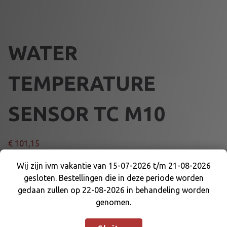
WATER
TEMPERATURE
SENSOR TC M10
€
101,15
Wij zijn ivm vakantie van 15-07-2026 t/m 21-08-2026
WITHOUT EXTENSION
gesloten. Bestellingen die in deze periode worden
Wij zijn ivm vakantie van 15-07-2026 t/m 21-08-
gedaan zullen op 22-08-2026 in behandeling worden
W
2026 gesloten. Bestellingen die in deze periode
Voeg toe aan winkelmand
genomen.
A
worden gedaan zullen op 22-08-2026 in
T
behandeling worden genomen.
Negeren