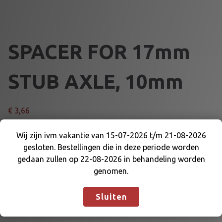
SPACER FOR 17mm
STUB AXLE, 10mm
€
3,66
S
Wij zijn ivm vakantie van 15-07-2026 t/m 21-08-2026
Voeg toe aan winkelmand
P
gesloten. Bestellingen die in deze periode worden
Wij zijn ivm vakantie van 15-07-2026 t/m 21-08-
A
gedaan zullen op 22-08-2026 in behandeling worden
2026 gesloten. Bestellingen die in deze periode
C
Artikelnummer:
DE-WK-MWS10T
Categorieën:
genomen.
worden gedaan zullen op 22-08-2026 in
E
AFSTANDRINGEN
,
VOORAS EN DELEN
behandeling worden genomen.
Negeren
R
Sluiten
F
O