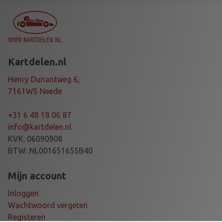
R
1
7
m
m
Kartdelen.nl
S
T
Henry Dunantweg 6,
U
7161WS Neede
B
A
+31 6 48 18 06 87
X
info@kartdelen.nl
L
KVK: 06090908
E
BTW: NL001651655B40
,
1
Mijn account
0
Inloggen
m
Wachtwoord vergeten
m
Registeren
a