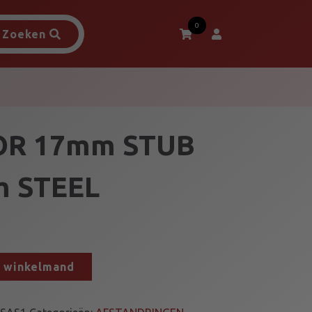
0
Zoeken
OR 17mm STUB
m STEEL
n winkelmand