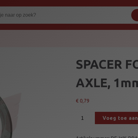
SPACER F
AXLE, 1m
€
0,79
S
Voeg toe aa
P
A
C