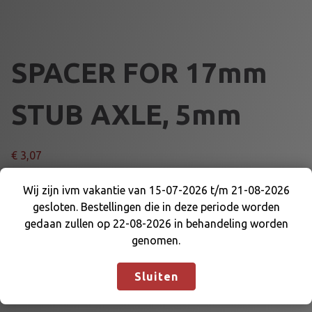
SPACER FOR 17mm
STUB AXLE, 5mm
€
3,07
S
Wij zijn ivm vakantie van 15-07-2026 t/m 21-08-2026
Voeg toe aan winkelmand
P
gesloten. Bestellingen die in deze periode worden
Wij zijn ivm vakantie van 15-07-2026 t/m 21-08-
A
gedaan zullen op 22-08-2026 in behandeling worden
2026 gesloten. Bestellingen die in deze periode
C
Artikelnummer:
DE-WK-MWS5N
Categorieën:
genomen.
worden gedaan zullen op 22-08-2026 in
E
AFSTANDRINGEN
,
VOORAS EN DELEN
behandeling worden genomen.
Negeren
R
Sluiten
F
O