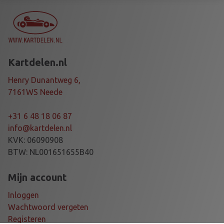
R
1
7
m
m
Kartdelen.nl
S
T
Henry Dunantweg 6,
U
7161WS Neede
B
A
+31 6 48 18 06 87
X
info@kartdelen.nl
L
KVK: 06090908
E
BTW: NL001651655B40
,
5
Mijn account
m
Inloggen
m
Wachtwoord vergeten
a
Registeren
a