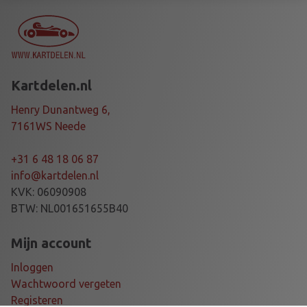
R
2
5
m
m
Kartdelen.nl
S
T
Henry Dunantweg 6,
U
7161WS Neede
B
A
+31 6 48 18 06 87
X
info@kartdelen.nl
L
KVK: 06090908
E
BTW: NL001651655B40
,
1
Mijn account
5
Inloggen
m
Wachtwoord vergeten
m
Registeren
a