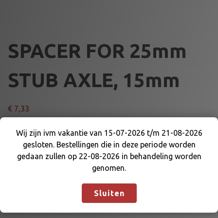
SPACER FOR 25mm
STUB AXLE, 15mm
€
7,33
S
Wij zijn ivm vakantie van 15-07-2026 t/m 21-08-2026
Voeg toe aan winkelmand
P
gesloten. Bestellingen die in deze periode worden
Wij zijn ivm vakantie van 15-07-2026 t/m 21-08-
A
gedaan zullen op 22-08-2026 in behandeling worden
2026 gesloten. Bestellingen die in deze periode
C
Artikelnummer:
DE-WKSF15T
Categorieën:
genomen.
worden gedaan zullen op 22-08-2026 in
E
AFSTANDRINGEN
,
VOORAS EN DELEN
behandeling worden genomen.
Negeren
R
Sluiten
F
O