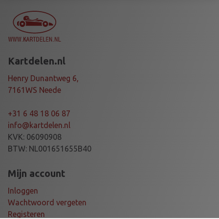
R
2
5
m
m
Kartdelen.nl
S
T
Henry Dunantweg 6,
U
7161WS Neede
B
A
+31 6 48 18 06 87
X
info@kartdelen.nl
L
KVK: 06090908
E
BTW: NL001651655B40
,
5
Mijn account
m
Inloggen
m
Wachtwoord vergeten
a
Registeren
a