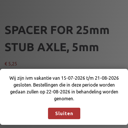
SPACER FOR 25mm
STUB AXLE, 5mm
€
5,25
S
Wij zijn ivm vakantie van 15-07-2026 t/m 21-08-2026
Voeg toe aan winkelmand
P
gesloten. Bestellingen die in deze periode worden
Wij zijn ivm vakantie van 15-07-2026 t/m 21-08-
A
gedaan zullen op 22-08-2026 in behandeling worden
2026 gesloten. Bestellingen die in deze periode
C
Artikelnummer:
DE-WKSF5T
Categorieën:
genomen.
worden gedaan zullen op 22-08-2026 in
E
AFSTANDRINGEN
,
VOORAS EN DELEN
behandeling worden genomen.
Negeren
R
Sluiten
F
O