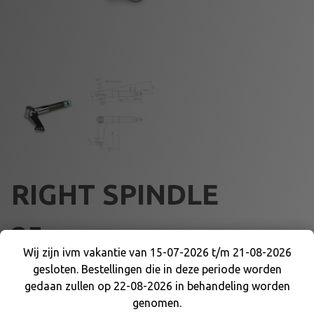
RIGHT SPINDLE
25mm
Wij zijn ivm vakantie van 15-07-2026 t/m 21-08-2026
gesloten. Bestellingen die in deze periode worden
Wij zijn ivm vakantie van 15-07-2026 t/m 21-08-
€
76,95
gedaan zullen op 22-08-2026 in behandeling worden
2026 gesloten. Bestellingen die in deze periode
genomen.
worden gedaan zullen op 22-08-2026 in
R