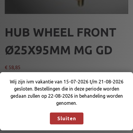
HUB WHEEL FRONT
Ø25X95MM MG GD
€
58,85
H
Wij zijn ivm vakantie van 15-07-2026 t/m 21-08-2026
Voeg toe aan winkelmand
U
gesloten. Bestellingen die in deze periode worden
Wij zijn ivm vakantie van 15-07-2026 t/m 21-08-
B
gedaan zullen op 22-08-2026 in behandeling worden
2026 gesloten. Bestellingen die in deze periode
W
genomen.
Artikelnummer:
43537
Categorieën:
VOORAS EN DELEN
,
worden gedaan zullen op 22-08-2026 in
H
WIELKLOSSEN VOOR
behandeling worden genomen.
Negeren
E
Sluiten
E
L