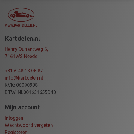
F
R
O
N
T
Kartdelen.nl
Ø
2
Henry Dunantweg 6,
5
7161WS Neede
X
9
+31 6 48 18 06 87
5
info@kartdelen.nl
M
KVK: 06090908
M
BTW: NL001651655B40
M
G
Mijn account
G
Inloggen
D
Wachtwoord vergeten
a
Registeren