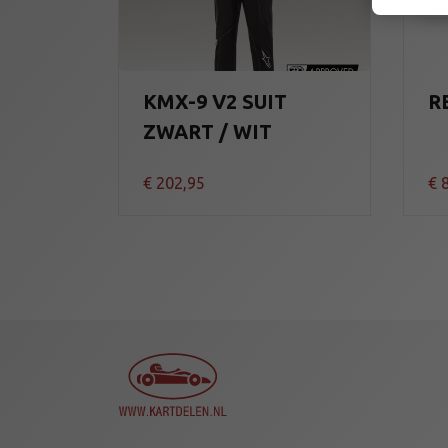
KMX-9 V2 SUIT
R
ZWART / WIT
€
202,95
€
8