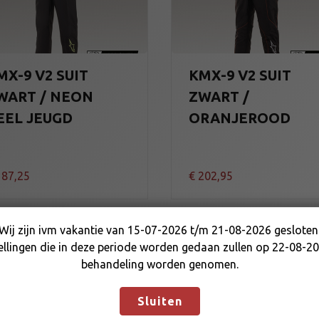
MX-9 V2 SUIT
KMX-9 V2 SUIT
WART / NEON
ZWART /
EEL JEUGD
ORANJEROOD
87,25
€
202,95
Wij zijn ivm vakantie van 15-07-2026 t/m 21-08-2026 gesloten
Wij zijn ivm vakantie van 15-07-2026 t/m 21-08-2026
ellingen die in deze periode worden gedaan zullen op 22-08-20
gesloten. Bestellingen die in deze periode worden gedaan
behandeling worden genomen.
zullen op 22-08-2026 in behandeling worden genomen.
Negeren
Sluiten