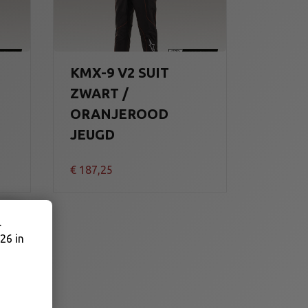
KMX-9 V2 SUIT
ZWART /
ORANJEROOD
JEUGD
€
187,25
.
26 in