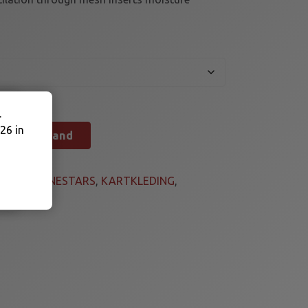
.
26 in
n winkelmand
ieën:
ALPINESTARS
,
KARTKLEDING
,