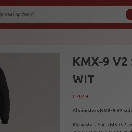
KMX-9 V2 
WIT
€
202,95
Alpinestars KMX-9 V2 suit
Alpinestars Suit KMX9 v2 ve
lumbar spine very good vent