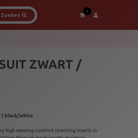
0
Zoeken
SUIT ZWART /
 | black/white
ry high wearing comfort streching inserts in
ilation through mesh inserts moisture