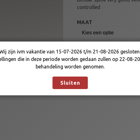
controlled
MAAT
Wij zijn ivm vakantie van 15-07-2026 t/m 21-08-2026 gesloten
Wij zijn ivm vakantie van 15-07-2026 t/m 21-08-2026
K
ellingen die in deze periode worden gedaan zullen op 22-08-20
Voeg toe aa
gesloten. Bestellingen die in deze periode worden gedaan
M
behandeling worden genomen.
zullen op 22-08-2026 in behandeling worden genomen.
X
Negeren
-
Artikelnummer:
N/B
Categor
Sluiten
9
KARTOVERALL
V
2
S
U
I
T