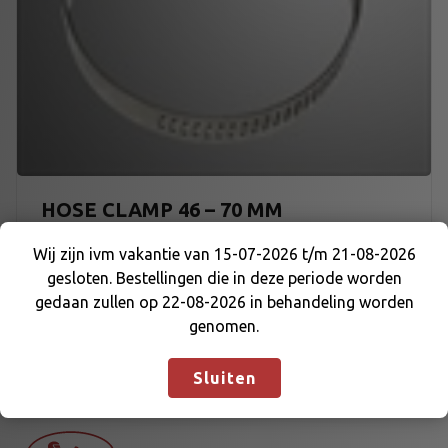
HOSE CLAMP 46 – 70 MM
Wij zijn ivm vakantie van 15-07-2026 t/m 21-08-2026
€
1,30
gesloten. Bestellingen die in deze periode worden
Wij zijn ivm vakantie van 15-07-2026 t/m 21-08-
gedaan zullen op 22-08-2026 in behandeling worden
2026 gesloten. Bestellingen die in deze periode
genomen.
worden gedaan zullen op 22-08-2026 in
behandeling worden genomen.
Negeren
Sluiten