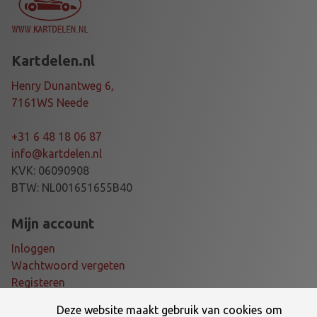
Kartdelen.nl
Henry Dunantweg 6,
7161WS Neede
+31 6 48 18 06 87
info@kartdelen.nl
KVK: 06090908
BTW: NL001651655B40
Mijn account
Inloggen
Wachtwoord vergeten
Registeren
Deze website maakt gebruik van cookies om