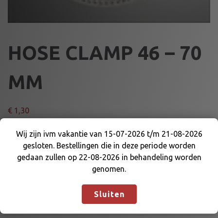
HOSE CLAMP 46 – 70
MM
€
1,30
H
Wij zijn ivm vakantie van 15-07-2026 t/m 21-08-2026
Voeg toe aan winkelmand
O
gesloten. Bestellingen die in deze periode worden
Wij zijn ivm vakantie van 15-07-2026 t/m 21-08-
S
gedaan zullen op 22-08-2026 in behandeling worden
2026 gesloten. Bestellingen die in deze periode
E
genomen.
Artikelnummer:
66311
Categorieën:
CARBURATEUR
,
worden gedaan zullen op 22-08-2026 in
C
MOTOR EN DELEN
,
TRYTON
behandeling worden genomen.
Negeren
L
Sluiten
A
M