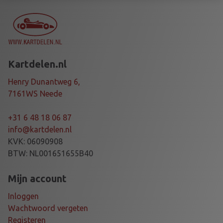
P
4
6
-
7
Kartdelen.nl
0
M
Henry Dunantweg 6,
M
7161WS Neede
a
a
+31 6 48 18 06 87
n
info@kartdelen.nl
t
KVK: 06090908
a
BTW: NL001651655B40
l
Mijn account
Inloggen
Wachtwoord vergeten
Registeren