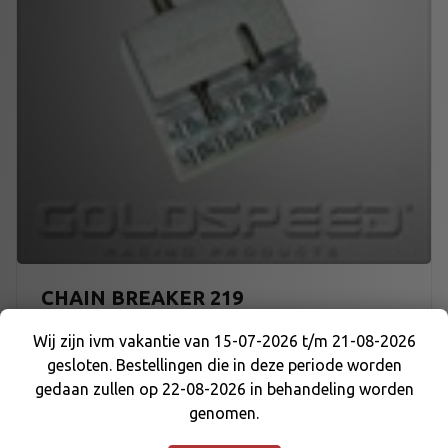
CHAIN BREAKER 219
Wij zijn ivm vakantie van 15-07-2026 t/m 21-08-2026
€
29,75
gesloten. Bestellingen die in deze periode worden
Wij zijn ivm vakantie van 15-07-2026 t/m 21-08-
gedaan zullen op 22-08-2026 in behandeling worden
2026 gesloten. Bestellingen die in deze periode
genomen.
worden gedaan zullen op 22-08-2026 in
behandeling worden genomen.
Negeren