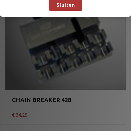
Sluiten
CHAIN BREAKER 428
€
34,25