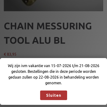
CHAIN MESSURING
TOOL ALU BL
€
83,95
C
Wij zijn ivm vakantie van 15-07-2026 t/m 21-08-2026
Voeg toe aan winkelmand
H
gesloten. Bestellingen die in deze periode worden
Wij zijn ivm vakantie van 15-07-2026 t/m 21-08-
A
gedaan zullen op 22-08-2026 in behandeling worden
2026 gesloten. Bestellingen die in deze periode
I
genomen.
Artikelnummer:
70015BL
Categorieën:
KETTING
worden gedaan zullen op 22-08-2026 in
N
GEREEDSCHAP
,
OVERBRENGING
behandeling worden genomen.
Negeren
M
Sluiten
E
S