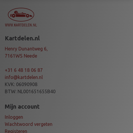
S
U
R
I
N
Kartdelen.nl
G
T
Henry Dunantweg 6,
O
7161WS Neede
O
L
+31 6 48 18 06 87
A
info@kartdelen.nl
L
KVK: 06090908
U
BTW: NL001651655B40
B
L
Mijn account
a
Inloggen
a
Wachtwoord vergeten
n
Registeren