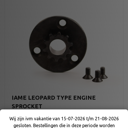
IAME LEOPARD TYPE ENGINE
SPROCKET
Wij zijn ivm vakantie van 15-07-2026 t/m 21-08-2026
€
16,50
gesloten. Bestellingen die in deze periode worden
Wij zijn ivm vakantie van 15-07-2026 t/m 21-08-