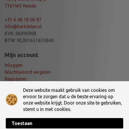
7161WS Neede
+31 6 48 18 06 87
info@kartdelen.nl
KVK: 06090908
BTW: NL001651655B40
Mijn account
Inloggen
Wachtwoord vergeten
Registeren
Deze website maakt gebruik van cookies om
Voorwaarden
ervoor te zorgen dat u de beste ervaring op
onze website krijgt. Door onze site te gebruiken,
Algemene voorwaarden
stemt u in met cookies.
Verzending- en retourbeleid
Toestaan