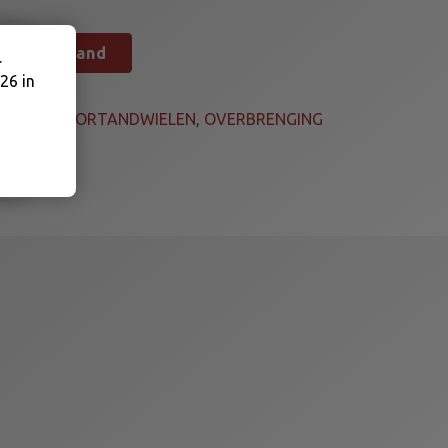
n winkelmand
.
26 in
ieën:
MOTORTANDWIELEN
,
OVERBRENGING