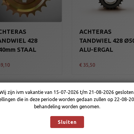
CHTERAS
ACHTERAS
ANDWIEL 428
TANDWIEL 428 Ø5
40mm STAAL
ALU-ERGAL
9,10
€
35,50
Wij zijn ivm vakantie van 15-07-2026 t/m 21-08-2026 gesloten
Wij zijn ivm vakantie van 15-07-2026 t/m 21-08-2026
ellingen die in deze periode worden gedaan zullen op 22-08-20
gesloten. Bestellingen die in deze periode worden gedaan
behandeling worden genomen.
zullen op 22-08-2026 in behandeling worden genomen.
Negeren
Sluiten