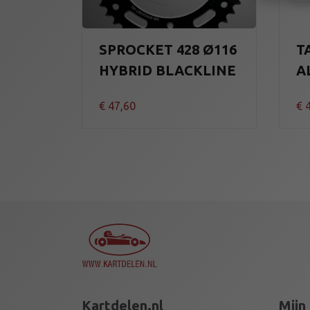
SPROCKET 428 Ø116
T
HYBRID BLACKLINE
A
€
47,60
€
4
Kartdelen.nl
Mijn