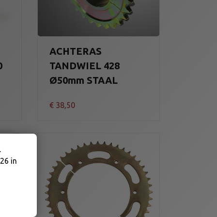
ACHTERAS
0
TANDWIEL 428
Ø50mm STAAL
€
38,50
.
26 in