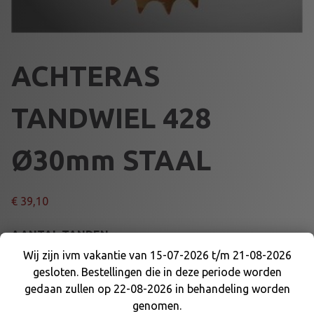
ACHTERAS
TANDWIEL 428
Ø30mm STAAL
€
39,10
AANTAL TANDEN
Wij zijn ivm vakantie van 15-07-2026 t/m 21-08-2026
gesloten. Bestellingen die in deze periode worden
Wij zijn ivm vakantie van 15-07-2026 t/m 21-08-
gedaan zullen op 22-08-2026 in behandeling worden
2026 gesloten. Bestellingen die in deze periode
genomen.
worden gedaan zullen op 22-08-2026 in