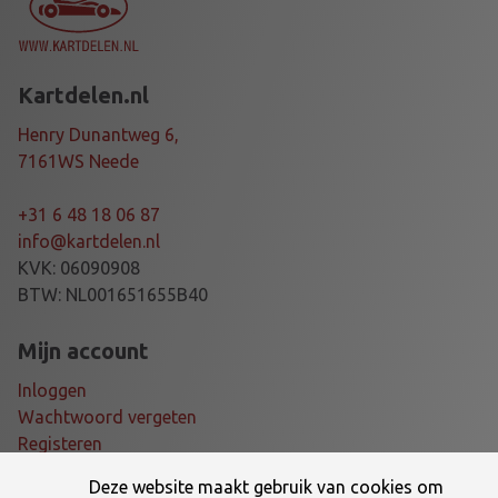
Kartdelen.nl
Henry Dunantweg 6,
7161WS Neede
+31 6 48 18 06 87
info@kartdelen.nl
KVK: 06090908
BTW: NL001651655B40
Mijn account
Inloggen
Wachtwoord vergeten
Registeren
Deze website maakt gebruik van cookies om