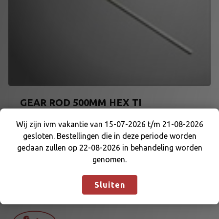
GEAR ROD 500MM HEX TI
Wij zijn ivm vakantie van 15-07-2026 t/m 21-08-2026
€
14,59
gesloten. Bestellingen die in deze periode worden
Wij zijn ivm vakantie van 15-07-2026 t/m 21-08-
gedaan zullen op 22-08-2026 in behandeling worden
2026 gesloten. Bestellingen die in deze periode
genomen.
worden gedaan zullen op 22-08-2026 in
behandeling worden genomen.
Negeren
Sluiten