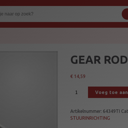
GEAR ROD
€
14,59
G
Voeg toe aa
E
A
R
Artikelnummer:
64349TI
Cat
R
STUURINRICHTING
O