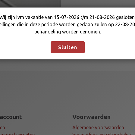
D
5
Wij zijn ivm vakantie van 15-07-2026 t/m 21-08-2026 gesloten
0
Wij zijn ivm vakantie van 15-07-2026 t/m 21-08-2026
ellingen die in deze periode worden gedaan zullen op 22-08-20
0
gesloten. Bestellingen die in deze periode worden gedaan
behandeling worden genomen.
M
zullen op 22-08-2026 in behandeling worden genomen.
M
Negeren
H
Sluiten
E
X
T
I
a
a
n
t
a
 account
Voorwaarden
l
gen
Algemene voorwaarden
woord vergeten
Verzending- en retourbeleid