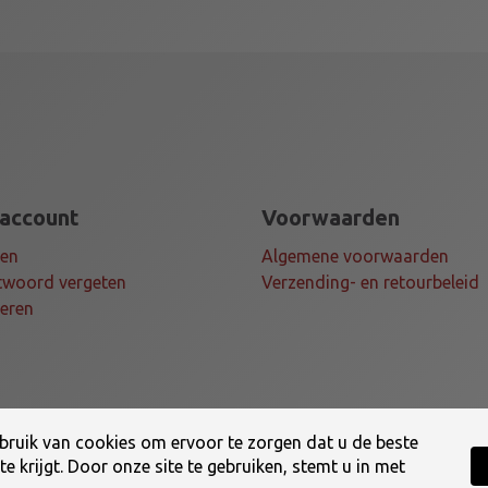
a
a
n
t
a
l
 account
Voorwaarden
gen
Algemene voorwaarden
woord vergeten
Verzending- en retourbeleid
teren
ruik van cookies om ervoor te zorgen dat u de beste
e krijgt. Door onze site te gebruiken, stemt u in met