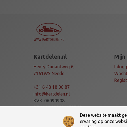
Kartdelen.nl
Mijn
Henry Dunantweg 6,
Inlog
7161WS Neede
Wacht
Regis
+31 6 48 18 06 87
info@kartdelen.nl
KVK: 06090908
BTW: NL001651655B40
Deze website maakt geb
ervaring op onze websit