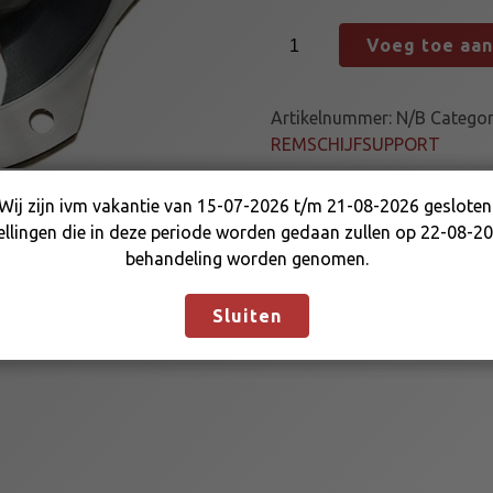
R
Voeg toe aa
E
M
S
Artikelnummer:
N/B
Categor
C
REMSCHIJFSUPPORT
H
I
Wij zijn ivm vakantie van 15-07-2026 t/m 21-08-2026 gesloten
J
Wij zijn ivm vakantie van 15-07-2026 t/m 21-08-2026
ellingen die in deze periode worden gedaan zullen op 22-08-20
F
gesloten. Bestellingen die in deze periode worden gedaan
behandeling worden genomen.
S
zullen op 22-08-2026 in behandeling worden genomen.
U
Negeren
Sluiten
P
P
O
R
T
3
0