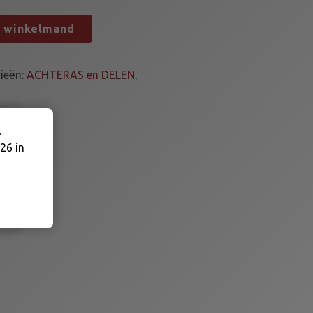
n winkelmand
ieën:
ACHTERAS en DELEN
,
.
26 in