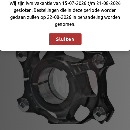
Wij zijn ivm vakantie van 15-07-2026 t/m 21-08-2026
€
56,05
gesloten. Bestellingen die in deze periode worden
Wij zijn ivm vakantie van 15-07-2026 t/m 21-08-
gedaan zullen op 22-08-2026 in behandeling worden
2026 gesloten. Bestellingen die in deze periode
genomen.
worden gedaan zullen op 22-08-2026 in
behandeling worden genomen.
Negeren
Sluiten