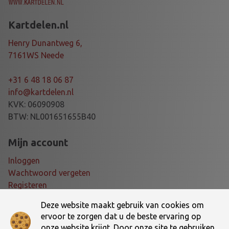
Kartdelen.nl
Henry Dunantweg 6,
7161WS Neede
+31 6 48 18 06 87
info@kartdelen.nl
KVK: 06090908
BTW: NL001651655B40
Mijn account
Inloggen
Wachtwoord vergeten
Registeren
Deze website maakt gebruik van cookies om
Voorwaarden
ervoor te zorgen dat u de beste ervaring op
onze website krijgt. Door onze site te gebruiken,