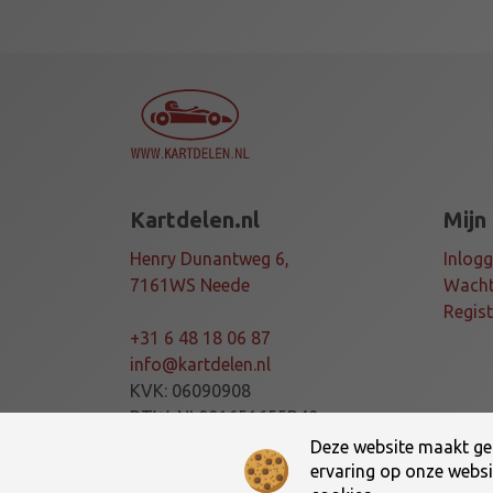
Kartdelen.nl
Mijn
Henry Dunantweg 6,
Inlog
7161WS Neede
Wacht
Regis
+31 6 48 18 06 87
info@kartdelen.nl
KVK: 06090908
BTW: NL001651655B40
Deze website maakt geb
ervaring op onze websit