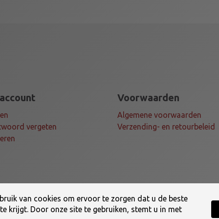
a
a
n
t
a
l
 account
Voorwaarden
gen
Algemene voorwaarden
woord vergeten
Verzending- en retourbeleid
teren
ruik van cookies om ervoor te zorgen dat u de beste
e krijgt. Door onze site te gebruiken, stemt u in met