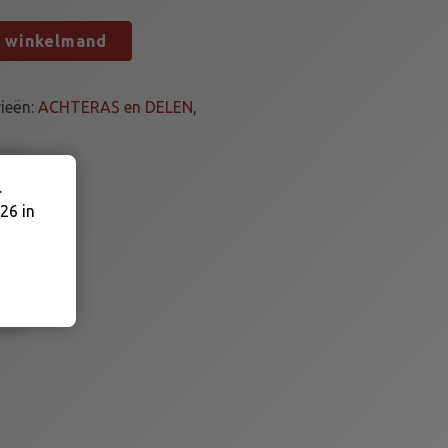
n winkelmand
ieën:
ACHTERAS en DELEN
,
.
26 in