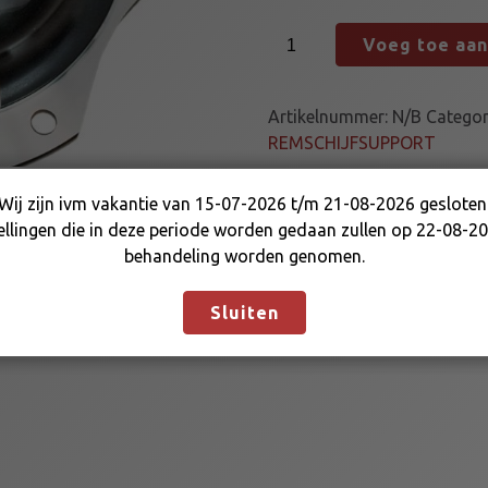
R
Voeg toe aa
E
M
S
Artikelnummer:
N/B
Categor
C
REMSCHIJFSUPPORT
H
I
Wij zijn ivm vakantie van 15-07-2026 t/m 21-08-2026 gesloten
J
Wij zijn ivm vakantie van 15-07-2026 t/m 21-08-2026
ellingen die in deze periode worden gedaan zullen op 22-08-20
F
gesloten. Bestellingen die in deze periode worden gedaan
behandeling worden genomen.
S
zullen op 22-08-2026 in behandeling worden genomen.
U
Negeren
Sluiten
P
P
O
R
T
5
0