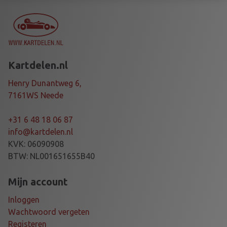
H
O
U
D
E
Kartdelen.nl
R
Ø
Henry Dunantweg 6,
5
7161WS Neede
0
T
+31 6 48 18 06 87
I
info@kartdelen.nl
a
KVK: 06090908
a
BTW: NL001651655B40
n
t
Mijn account
a
Inloggen
l
Wachtwoord vergeten
Registeren