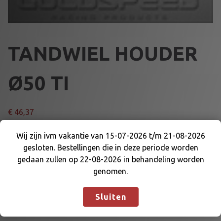
TANDWIEL HOUDER
Ø50 TI
€
46,37
T
Wij zijn ivm vakantie van 15-07-2026 t/m 21-08-2026
Voeg toe aan winkelmand
A
gesloten. Bestellingen die in deze periode worden
Wij zijn ivm vakantie van 15-07-2026 t/m 21-08-
N
gedaan zullen op 22-08-2026 in behandeling worden
2026 gesloten. Bestellingen die in deze periode
D
genomen.
Artikelnummer:
44039TI
Categorieën:
ACHTERAS en
worden gedaan zullen op 22-08-2026 in
W
DELEN
,
TANDWIELSUPPORT
behandeling worden genomen.
Negeren
I
Sluiten
E
L