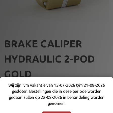
BRAKE CALIPER
HYDRAULIC 2-POD
GOLD
Wij zijn ivm vakantie van 15-07-2026 t/m 21-08-2026
€
91,25
gesloten. Bestellingen die in deze periode worden
Wij zijn ivm vakantie van 15-07-2026 t/m 21-08-
gedaan zullen op 22-08-2026 in behandeling worden
2026 gesloten. Bestellingen die in deze periode
B
Voeg toe aan winkelmand
genomen.
worden gedaan zullen op 22-08-2026 in
R
behandeling worden genomen.
Negeren
A