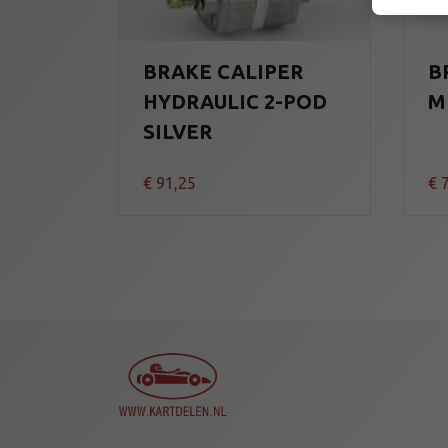
BRAKE CALIPER
B
HYDRAULIC 2-POD
M
SILVER
€
91,25
€
7