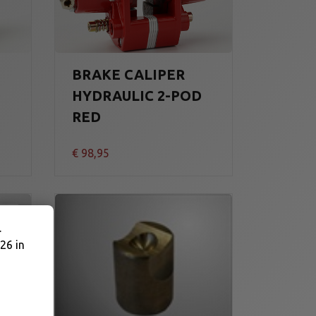
BRAKE CALIPER
D
HYDRAULIC 2-POD
RED
€
98,95
.
26 in