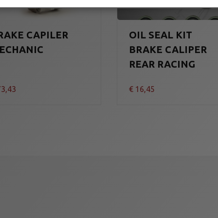
RAKE CAPILER
OIL SEAL KIT
ECHANIC
BRAKE CALIPER
REAR RACING
3,43
€
16,45