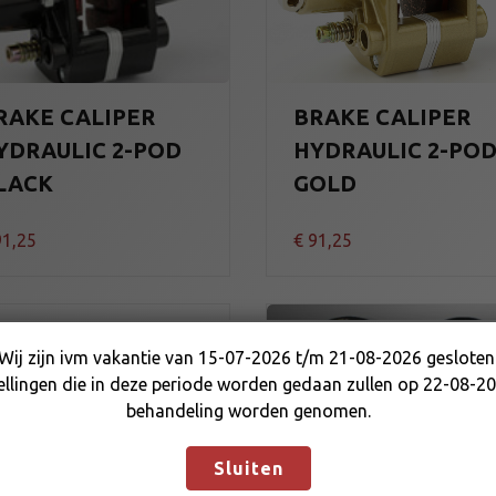
RAKE CALIPER
BRAKE CALIPER
YDRAULIC 2-POD
HYDRAULIC 2-PO
LACK
GOLD
1,25
€
91,25
Wij zijn ivm vakantie van 15-07-2026 t/m 21-08-2026 gesloten
Wij zijn ivm vakantie van 15-07-2026 t/m 21-08-2026
ellingen die in deze periode worden gedaan zullen op 22-08-20
gesloten. Bestellingen die in deze periode worden gedaan
behandeling worden genomen.
zullen op 22-08-2026 in behandeling worden genomen.
Negeren
Sluiten