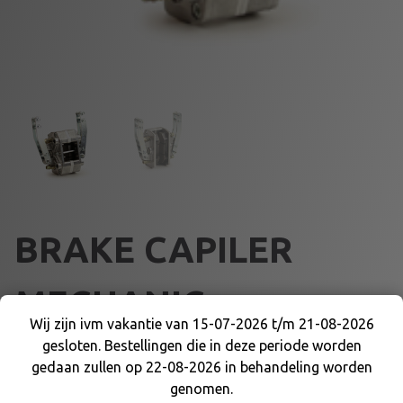
BRAKE CAPILER
MECHANIC
Wij zijn ivm vakantie van 15-07-2026 t/m 21-08-2026
gesloten. Bestellingen die in deze periode worden
Wij zijn ivm vakantie van 15-07-2026 t/m 21-08-
€
73,43
gedaan zullen op 22-08-2026 in behandeling worden
2026 gesloten. Bestellingen die in deze periode
genomen.
worden gedaan zullen op 22-08-2026 in
B