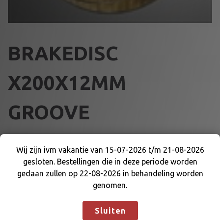
BRAKEDISC
X200X12MM
GROOVE
€
64,35
Wij zijn ivm vakantie van 15-07-2026 t/m 21-08-2026
gesloten. Bestellingen die in deze periode worden
B
Wij zijn ivm vakantie van 15-07-2026 t/m 21-08-
Voeg toe aan winkelmand
gedaan zullen op 22-08-2026 in behandeling worden
R
2026 gesloten. Bestellingen die in deze periode
genomen.
A
worden gedaan zullen op 22-08-2026 in
K
behandeling worden genomen.
Negeren
Artikelnummer:
64627A
Categorieën:
REM EN DELEN
,
Sluiten
E
REMSCHIJVEN ACHTER