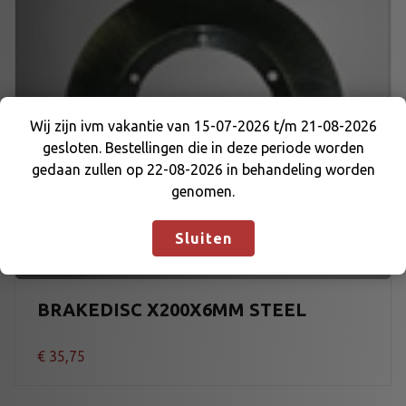
Wij zijn ivm vakantie van 15-07-2026 t/m 21-08-2026
gesloten. Bestellingen die in deze periode worden
Wij zijn ivm vakantie van 15-07-2026 t/m 21-08-
gedaan zullen op 22-08-2026 in behandeling worden
2026 gesloten. Bestellingen die in deze periode
genomen.
worden gedaan zullen op 22-08-2026 in
behandeling worden genomen.
Negeren
Sluiten
BRAKEDISC X200X6MM STEEL
€
35,75